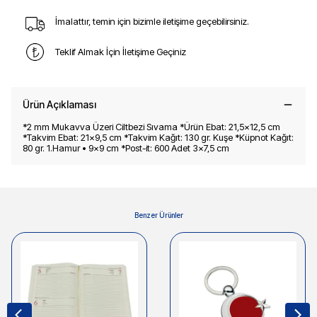
İmalattır, temin için bizimle iletişime geçebilirsiniz.
Teklif Almak İçin İletişime Geçiniz
Ürün Açıklaması
*2 mm Mukavva Üzeri Ciltbezi Sıvama *Ürün Ebat: 21,5x12,5 cm
*Takvim Ebat: 21x9,5 cm *Takvim Kağıt: 130 gr. Kuşe *Küpnot Kağıt:
80 gr. 1.Hamur • 9x9 cm *Post-it: 600 Adet 3x7,5 cm
Benzer Ürünler