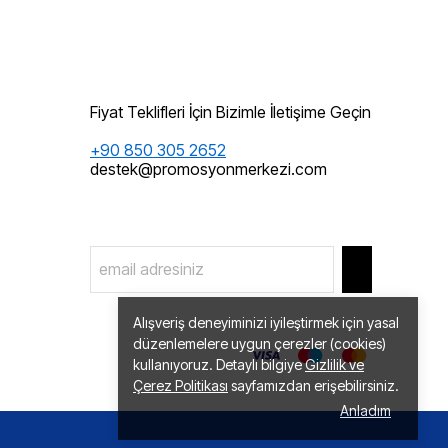
Fiyat Teklifleri İçin Bizimle İletişime Geçin
+90 850 305 2652
destek@promosyonmerkezi.com
Alışveriş deneyiminizi iyileştirmek için yasal
düzenlemelere uygun çerezler (cookies)
kullanıyoruz. Detaylı bilgiye
Gizlilik ve
Çerez Politikası
sayfamızdan erişebilirsiniz.
Anladım