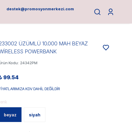
destek@promosyonmerkezi.com
233002 ÜZÜMLÜ 10.000 MAH BEYAZ
WİRELESS POWERBANK
Ürün Kodu
:
24342PM
₺ 99.54
FİYATLARIMIZA KDV DAHİL DEĞİLDİR
renk
beyaz
siyah