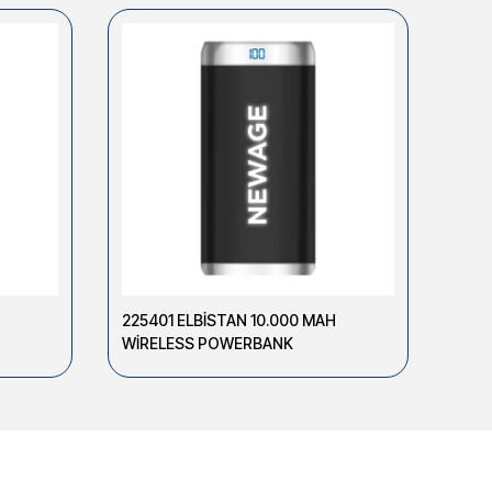
225401 ELBİSTAN 10.000 MAH
2256
WİRELESS POWERBANK
WİR