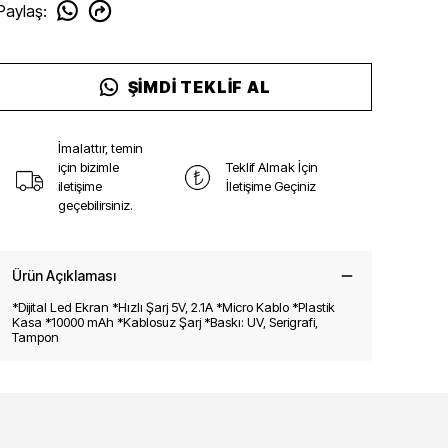
Paylaş
:
ŞIMDI TEKLIF AL
İmalattır, temin
için bizimle
Teklif Almak İçin
iletişime
İletişime Geçiniz
geçebilirsiniz.
Ürün Açıklaması
*Dijital Led Ekran *Hızlı Şarj 5V, 2.1A *Micro Kablo *Plastik
Kasa *10000 mAh *Kablosuz Şarj *Baskı: UV, Serigrafi,
Tampon