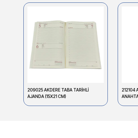
209025 AKDERE TABA TARİHLİ
212104 
AJANDA (15X21 CM)
ANAHTA