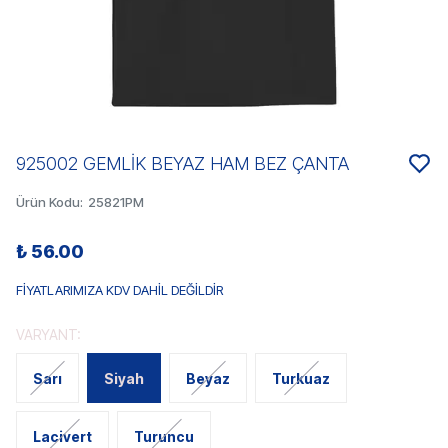
925002 GEMLİK BEYAZ HAM BEZ ÇANTA
Ürün Kodu
:
25821PM
₺ 56.00
FİYATLARIMIZA KDV DAHİL DEĞİLDİR
VARYANT:
Sarı
Siyah
Beyaz
Turkuaz
Lacivert
Turuncu