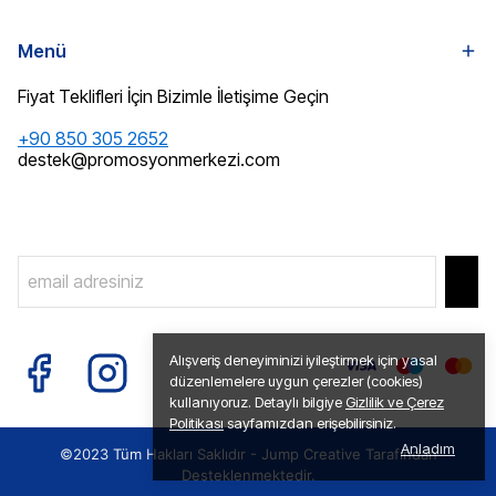
Menü
Fiyat Teklifleri İçin Bizimle İletişime Geçin
+90 850 305 2652
destek@promosyonmerkezi.com
Alışveriş deneyiminizi iyileştirmek için yasal
düzenlemelere uygun çerezler (cookies)
kullanıyoruz. Detaylı bilgiye
Gizlilik ve Çerez
Politikası
sayfamızdan erişebilirsiniz.
Anladım
©2023 Tüm Hakları Saklıdır -
Jump Creative
Tarafından
Desteklenmektedir.