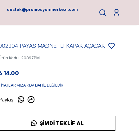
destek@promosyonmerkezi.com
902904 PAYAS MAGNETLİ KAPAK AÇACAK
Ürün Kodu
:
20897PM
₺ 14.00
FİYATLARIMIZA KDV DAHİL DEĞİLDİR
Paylaş
:
ŞIMDI TEKLIF AL