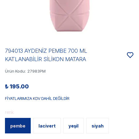
794013 AYDENİZ PEMBE 700 ML
KATLANABİLİR SİLİKON MATARA
Ürün Kodu
:
27983PM
₺ 195.00
FİYATLARIMIZA KDV DAHİL DEĞİLDİR
renk
pembe
lacivert
yeşil
siyah