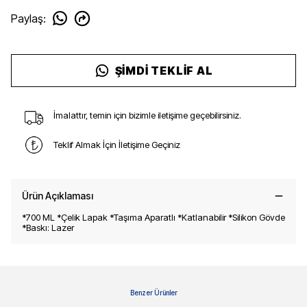
Paylaş
:
ŞIMDI TEKLIF AL
İmalattır, temin için bizimle iletişime geçebilirsiniz.
Teklif Almak İçin İletişime Geçiniz
Ürün Açıklaması
*700 ML *Çelik Lapak *Taşıma Aparatlı *Katlanabilir *Silikon Gövde
*Baskı: Lazer
Benzer Ürünler