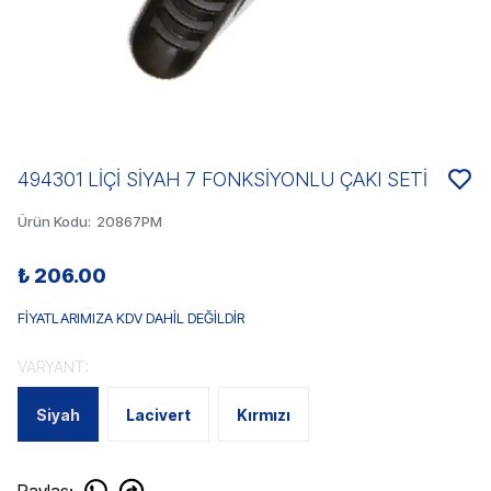
494301 LİÇİ SİYAH 7 FONKSİYONLU ÇAKI SETİ
Ürün Kodu
:
20867PM
₺ 206.00
FİYATLARIMIZA KDV DAHİL DEĞİLDİR
VARYANT:
Siyah
Lacivert
Kırmızı
Paylaş
: