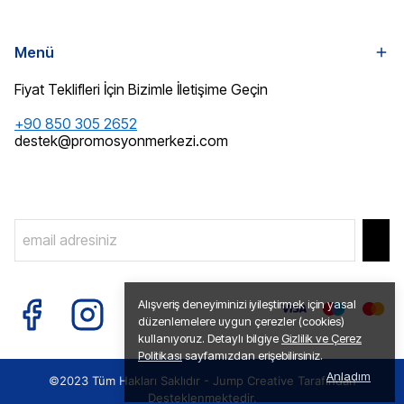
Menü
Fiyat Teklifleri İçin Bizimle İletişime Geçin
+90 850 305 2652
destek@promosyonmerkezi.com
Alışveriş deneyiminizi iyileştirmek için yasal
düzenlemelere uygun çerezler (cookies)
kullanıyoruz. Detaylı bilgiye
Gizlilik ve Çerez
Politikası
sayfamızdan erişebilirsiniz.
Anladım
©2023 Tüm Hakları Saklıdır -
Jump Creative
Tarafından
Desteklenmektedir.