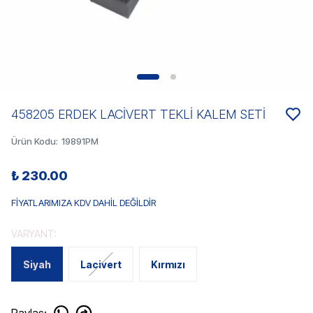
458205 ERDEK LACİVERT TEKLİ KALEM SETİ
Ürün Kodu
:
19891PM
₺ 230.00
FİYATLARIMIZA KDV DAHİL DEĞİLDİR
VARYANT:
Siyah
Lacivert
Kırmızı
Paylaş
: