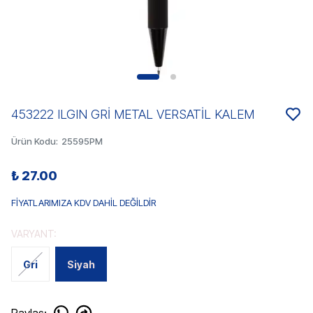
453222 ILGIN GRİ METAL VERSATİL KALEM
Ürün Kodu
:
25595PM
₺ 27.00
FİYATLARIMIZA KDV DAHİL DEĞİLDİR
VARYANT:
Gri
Siyah
Paylaş
: