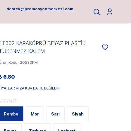
destek@promosyonmerkezi.com
411302 KARAKÖPRÜ BEYAZ PLASTİK
TÜKENMEZ KALEM
Ürün Kodu
:
20530PM
₺ 6.80
FİYATLARIMIZA KDV DAHİL DEĞİLDİR
VARYANT:
Pembe
Mor
Sarı
Siyah
Beyaz
Turkuaz
Lacivert