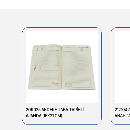
209025 AKDERE TABA TARİHLİ
212104 
AJANDA (15X21 CM)
ANAHTA