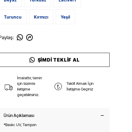
Turuncu
Kırmızı
Yeşil
Paylaş
:
ŞIMDI TEKLIF AL
İmalattır, temin
için bizimle
Teklif Almak İçin
iletişime
İletişime Geçiniz
geçebilirsiniz.
Ürün Açıklaması
*Baskı: UV, Tampon