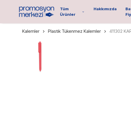
Tüm
Hakkımızda
Ba
Ürünler
Fiy
Kalemler
Plastik Tükenmez Kalemler
411302 K