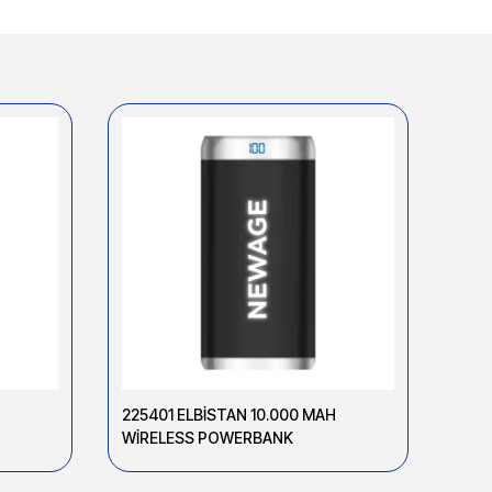
225401 ELBİSTAN 10.000 MAH
2256
WİRELESS POWERBANK
WİR