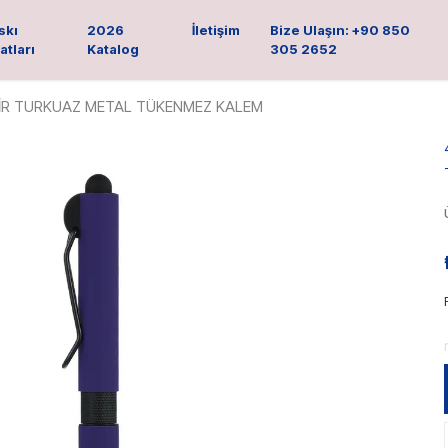
skı
2026
İletişim
Bize Ulaşın: +90 850
atları
Katalog
305 2652
PİR TURKUAZ METAL TÜKENMEZ KALEM