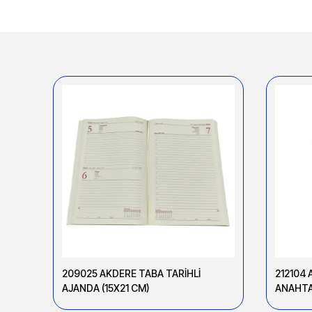
209025 AKDERE TABA TARİHLİ
212104 
AJANDA (15X21 CM)
ANAHTA