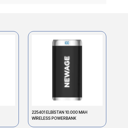
225401 ELBİSTAN 10.000 MAH
2256
WİRELESS POWERBANK
WİR