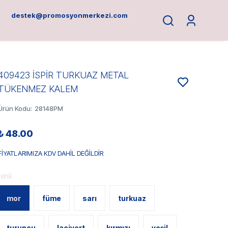
destek@promosyonmerkezi.com
409423 İSPİR TURKUAZ METAL
TÜKENMEZ KALEM
Ürün Kodu
:
28148PM
₺ 48.00
FİYATLARIMIZA KDV DAHİL DEĞİLDİR
renk
mor
füme
sarı
turkuaz
turuncu
lacivert
kırmızı
yeşil