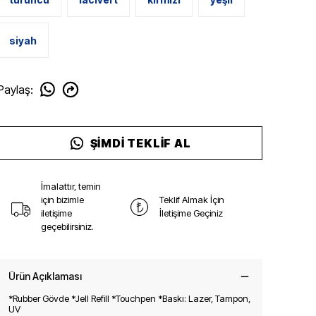
siyah
Paylaş
:
ŞIMDI TEKLIF AL
İmalattır, temin
için bizimle
Teklif Almak İçin
iletişime
İletişime Geçiniz
geçebilirsiniz.
Ürün Açıklaması
*Rubber Gövde *Jell Refill *Touchpen *Baskı: Lazer, Tampon,
UV