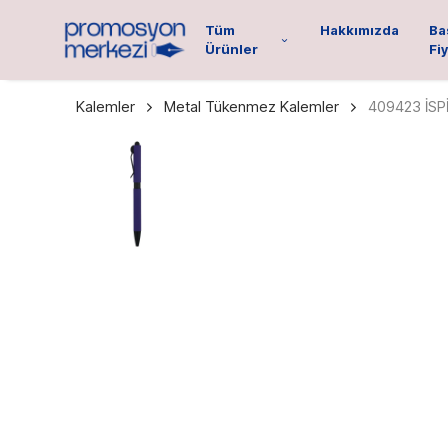
Tüm
Hakkımızda
Ba
Ürünler
Fiy
Kalemler
Metal Tükenmez Kalemler
409423 İS