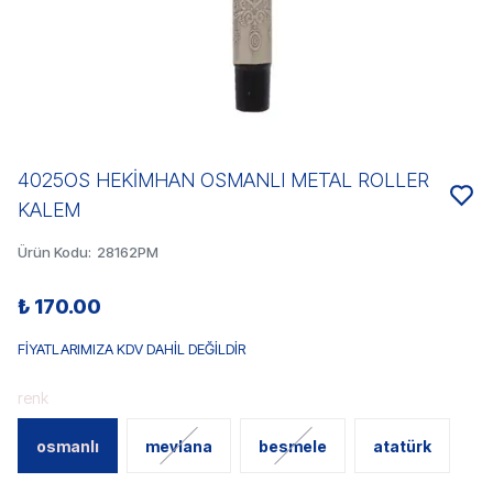
4025OS HEKİMHAN OSMANLI METAL ROLLER
KALEM
Ürün Kodu
:
28162PM
₺ 170.00
FİYATLARIMIZA KDV DAHİL DEĞİLDİR
renk
osmanlı
mevlana
besmele
atatürk