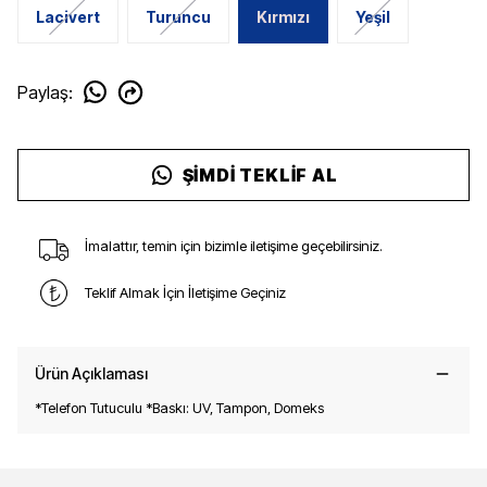
Lacivert
Turuncu
Kırmızı
Yeşil
Paylaş
:
ŞIMDI TEKLIF AL
İmalattır, temin için bizimle iletişime geçebilirsiniz.
Teklif Almak İçin İletişime Geçiniz
Ürün Açıklaması
*Telefon Tutuculu *Baskı: UV, Tampon, Domeks