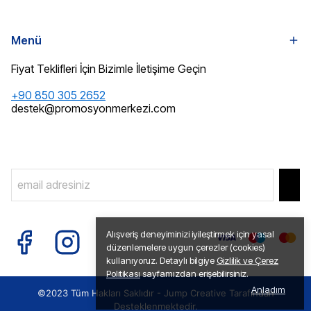
Menü
Fiyat Teklifleri İçin Bizimle İletişime Geçin
+90 850 305 2652
destek@promosyonmerkezi.com
Alışveriş deneyiminizi iyileştirmek için yasal
düzenlemelere uygun çerezler (cookies)
kullanıyoruz. Detaylı bilgiye
Gizlilik ve Çerez
Politikası
sayfamızdan erişebilirsiniz.
Anladım
©2023 Tüm Hakları Saklıdır -
Jump Creative
Tarafından
Desteklenmektedir.