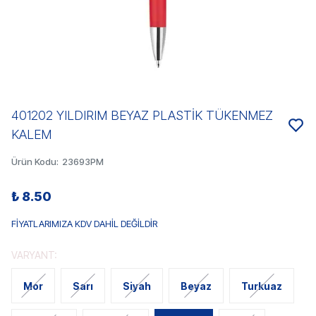
401202 YILDIRIM BEYAZ PLASTİK TÜKENMEZ
KALEM
Ürün Kodu
:
23693PM
₺ 8.50
FİYATLARIMIZA KDV DAHİL DEĞİLDİR
VARYANT:
Mor
Sarı
Siyah
Beyaz
Turkuaz