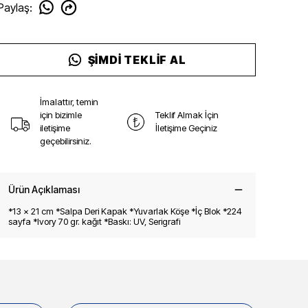
Paylaş
:
ŞIMDI TEKLIF AL
İmalattır, temin
için bizimle
Teklif Almak İçin
iletişime
İletişime Geçiniz
geçebilirsiniz.
Ürün Açıklaması
*13 x 21 cm *Salpa Deri Kapak *Yuvarlak Köşe *İç Blok *224
sayfa *Ivory 70 gr. kağıt *Baskı: UV, Serigrafi