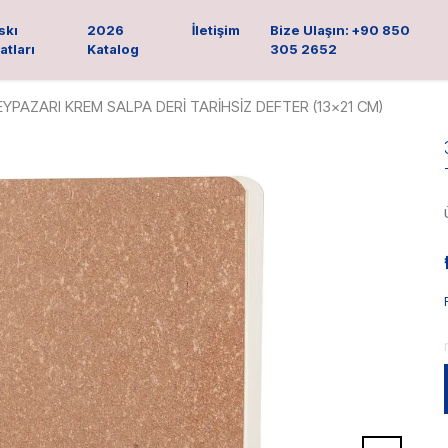
skı
2026
İletişim
Bize Ulaşın: +90 850
atları
Katalog
305 2652
EYPAZARI KREM SALPA DERİ TARİHSİZ DEFTER (13x21 CM)