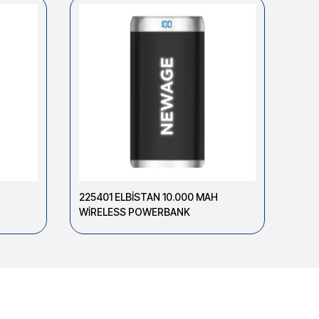
225401 ELBİSTAN 10.000 MAH
2256
WİRELESS POWERBANK
WİR