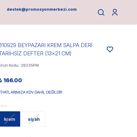
destek@promosyonmerkezi.com
310929 BEYPAZARI KREM SALPA DERİ
TARİHSİZ DEFTER (13x21 CM)
Ürün Kodu
:
28235PM
₺ 166.00
FİYATLARIMIZA KDV DAHİL DEĞİLDİR
renk
krem
siyah