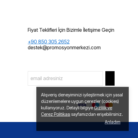
Fiyat Teklifleri İçin Bizimle İletişime Geçin
+90 850 305 2652
destek@promosyonmerkezi.com
Alışveriş deneyiminizi iyileştirmek için yasal
düzenlemelere uygun çerezler (cookies)
kullanıyoruz. Detaylı bilgiye
Gizlilik ve
Çerez Politikası
sayfamızdan erişebilirsiniz.
Anladım