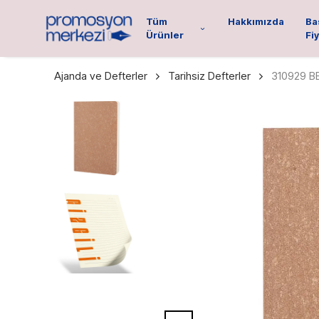
Tüm
Hakkımızda
Ba
Ürünler
Fiy
Ajanda ve Defterler
Tarihsiz Defterler
310929 B