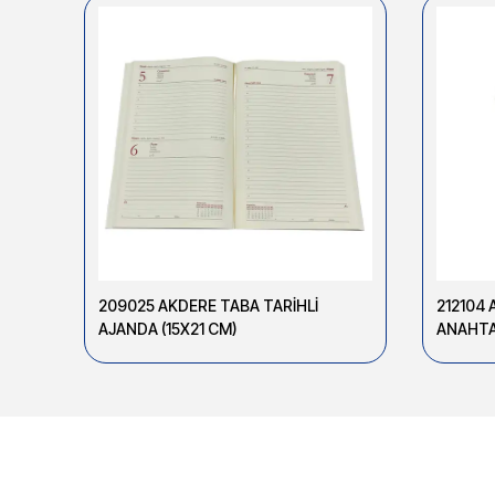
209025 AKDERE TABA TARİHLİ
212104 
AJANDA (15X21 CM)
ANAHTA