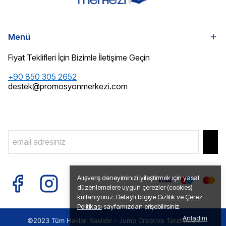
Menü
Fiyat Teklifleri İçin Bizimle İletişime Geçin
+90 850 305 2652
destek@promosyonmerkezi.com
Alışveriş deneyiminizi iyileştirmek için yasal
düzenlemelere uygun çerezler (cookies)
kullanıyoruz. Detaylı bilgiye
Gizlilik ve Çerez
Politikası
sayfamızdan erişebilirsiniz.
Anladım
©2023 Tüm Hakları Saklıdır -
Jump Creative
Tarafından