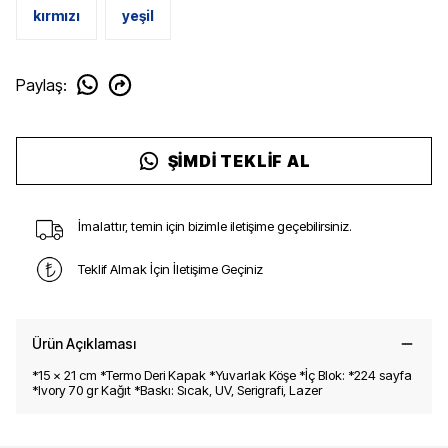
kırmızı
yeşil
Paylaş
:
ŞIMDI TEKLIF AL
İmalattır, temin için bizimle iletişime geçebilirsiniz.
Teklif Almak İçin İletişime Geçiniz
Ürün Açıklaması
*15 x 21 cm *Termo Deri Kapak *Yuvarlak Köşe *İç Blok: *224 sayfa
*Ivory 70 gr Kağıt *Baskı: Sıcak, UV, Serigrafi, Lazer