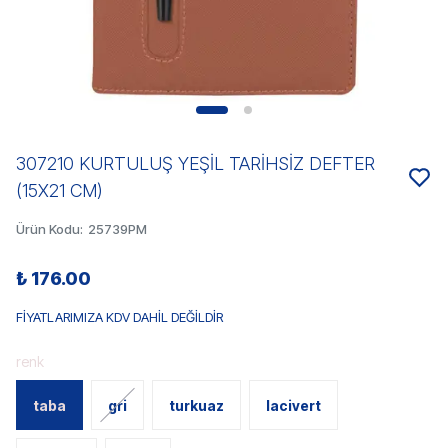
307210 KURTULUŞ YEŞİL TARİHSİZ DEFTER
(15X21 CM)
Ürün Kodu
:
25739PM
₺ 176.00
FİYATLARIMIZA KDV DAHİL DEĞİLDİR
renk
taba
gri
turkuaz
lacivert