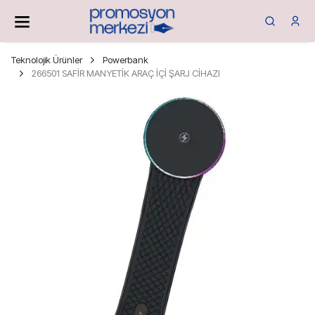
Teknolojik Ürünler
Powerbank
266501 SAFİR MANYETİK ARAÇ İÇİ ŞARJ CİHAZI