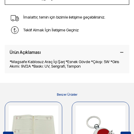
İmalattır, temin için bizimle iletişime geçebilirsiniz.
Teklif Almak İçin İletişime Geçiniz
Ürün Açıklaması
*Magsafe Kablosuz Araç İçi Şarj *Esnek Gövde *Çıkışı: 5W *Giris
Akımı: 9V/2A *Baskı: UV, Serigrafi, Tampon
Benzer Ürünler