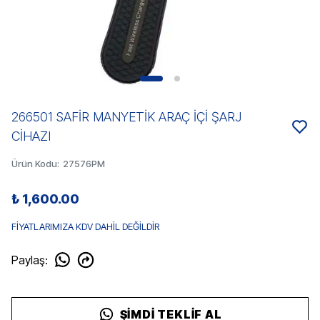
266501 SAFİR MANYETİK ARAÇ İÇİ ŞARJ
CİHAZI
Ürün Kodu
:
27576PM
₺ 1,600.00
FİYATLARIMIZA KDV DAHİL DEĞİLDİR
Paylaş
:
ŞIMDI TEKLIF AL