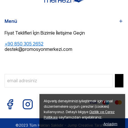
Menü
Fiyat Teklifleri İçin Bizimle İletişime Geçin
+90 850 305 2652
destek@promosyonmerkezi.com
Alışveriş deneyiminizi iyileştirmek için yasal
düzenlemelere uygun çerezler (cookies)
kullanıyoruz. Detaylı bilgiye
Gizlilik ve Çerez
Politikası
sayfamızdan erişebilirsiniz.
Anladım
©2023 Tüm Hakları Saklıdır -
Jump Creative
Tarafından